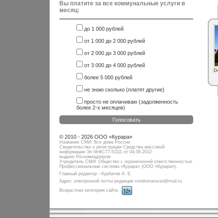
Вы платите за все коммунальные услуги в
месяц:
до 1 000 рублей
от 1 000 до 2 000 рублей
от 2 000 до 3 000 рублей
от 3 000 до 4 000 рублей
D
более 5 000 рублей
не знаю сколько (платят другие)
просто не оплачиваю (задолженность
более 2-х месяцев)
Голосовать
© 2010 - 2026 ООО «Курара»
Название СМИ: Все дома России
Свидетельство о регистрации Средства массовой
информации Эл №ФC77-51111 от 04.09.2012
выдано Роскомнадзором
Учредитель СМИ: Общество с ограниченной ответственностью
Профессиональные системы «Курара» (ООО «Курара»).
Главный редактор - Курбатов А. Е.
Адрес электронной почты редакции vsedomarossii@mail.ru
Возрастная категория сайта