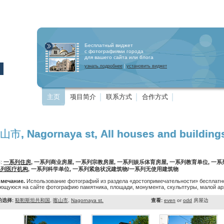
Бесплатный виджет
с фотографиями города
для вашего сайта или блога
узнать подробнее
|
установить виджет
主页
项目简介
联系方式
合作方式
山市, Nagornaya st, All houses and building
:
一系列住房
, 一系列商业房屋, 一系列宗教房屋, 一系列娱乐体育房屋, 一系列教育单位, 一
系列医疗机构
, 一系列科学单位, 一系列紧急状况建筑物/一系列无使用建筑物
мечание.
Использование фотографий из раздела «достопримечательности» бесплатно
ющуюся на сайте фотографию памятника, площади, монумента, скульптуры, малой арх
的选择:
鞑靼斯坦共和国
,
喀山市
,
Nagornaya st.
查看:
even
or
odd
房屋边