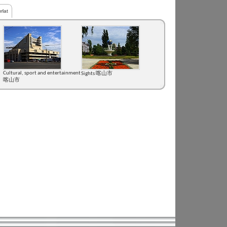
rlat
Cultural, sport and entertainment
Sights 喀山市
喀山市