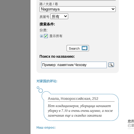
路 / 大道 / 巷
房屋号
搜索条件:
分类:
显示所有
Поиск по названию:
对家园的评论:
Анапа, Новороссийская, 252
Нет кондиционеров, уборщица начинает
уборку в 7.30 и очень-очень шумно, а после
замечания еще и скандал закатила
您所
已显
Наш опрос: