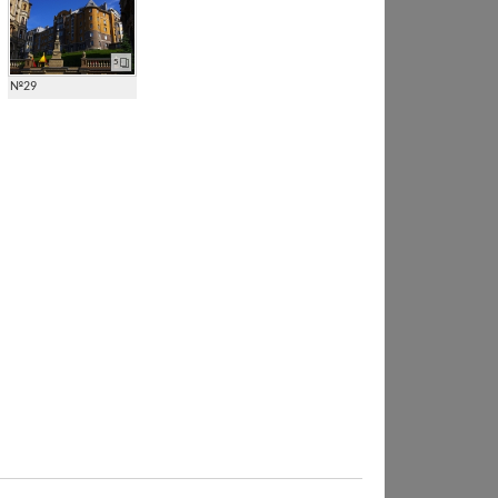
5
№29