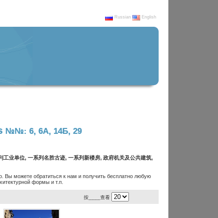
Russian
English
s
№№: 6, 6А, 14Б, 29
系列工业单位, 一系列名胜古迹, 一系列新楼房, 政府机关及公共建筑,
. Вы можете обратиться к нам и получить бесплатно любую
итектурной формы и т.п.
按____查看