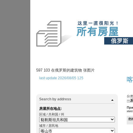
597 103 在俄罗斯的建筑物 张图片
last update 2026/08/05 125
喀
分类
Search by address
一
При
房屋所在地点:
име
区域 / 共和国 / 州
您
城市 / 居民地