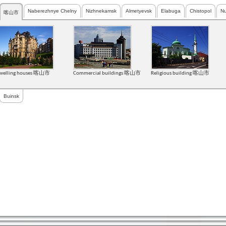
Naberezhnye Chelny
Nizhnekamsk
Almetyevsk
Elabuga
Chistopol
Nu
喀山市
welling houses 喀山市
Commercial buildings 喀山市
Religious building 喀山市
Buinsk