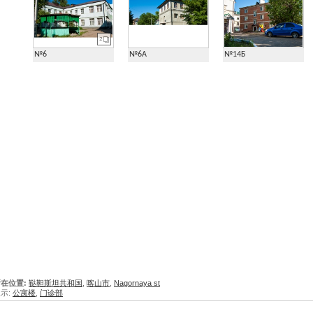
2
№6
№6А
№14Б
在位置:
鞑靼斯坦共和国
,
喀山市
,
Nagornaya st
示:
公寓楼
,
门诊部