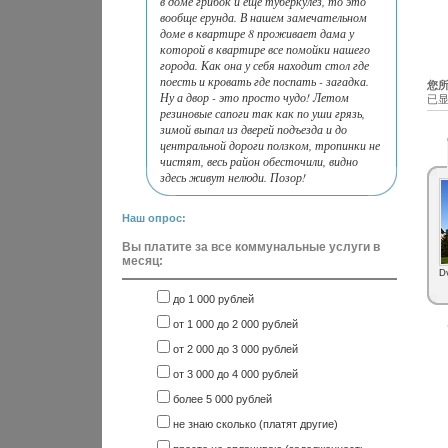
в доме грибок и еще туберкулез, то это
вообще ерунда. В нашем замечательном
доме в квартире 8 проживает дама у
которой в квартире все помойки нашего
города. Как она у себя находит стол где
поесть и кровать где поспать - загадка.
您所
Ну а двор - это просто чудо! Летом
已显
резиновые сапоги так как по уши грязь,
зимой выпал из дверей подъезда и до
центральной дороги ползком, тропинки не
чистят, весь район обесточили, видно
здесь живут нелюди. Позор!
Наш опрос:
Вы платите за все коммунальные услуги в
месяц:
D
до 1 000 рублей
от 1 000 до 2 000 рублей
от 2 000 до 3 000 рублей
от 3 000 до 4 000 рублей
более 5 000 рублей
не знаю сколько (платят другие)