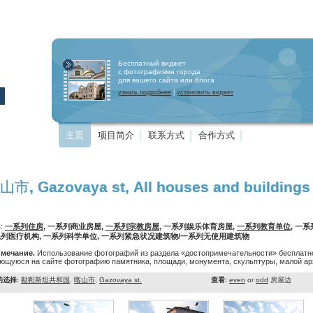
Бесплатный виджет
с фотографиями города
для вашего сайта или блога
узнать подробнее
|
установить виджет
主页
项目简介
联系方式
合作方式
山市, Gazovaya st, All houses and buildings
:
一系列住房
, 一系列商业房屋,
一系列宗教房屋
, 一系列娱乐体育房屋,
一系列教育单位
, 一
列医疗机构, 一系列科学单位, 一系列紧急状况建筑物/一系列无使用建筑物
мечание.
Использование фотографий из раздела «достопримечательности» бесплатно
ющуюся на сайте фотографию памятника, площади, монумента, скульптуры, малой арх
的选择:
鞑靼斯坦共和国
,
喀山市
,
Gazovaya st.
查看:
even
or
odd
房屋边