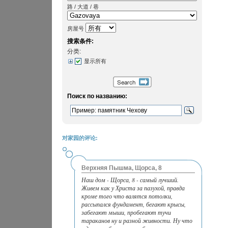
路 / 大道 / 巷
房屋号
搜索条件:
分类:
显示所有
Поиск по названию:
对家园的评论:
Верхняя Пышма, Щорса, 8
Наш дом - Щорса, 8 - самый лучший.
Живем как у Христа за пазухой, правда
кроме того что валятся потолки,
рассыпался фундамент, бегают крысы,
забегают мыши, пробегают тучи
тараканов ну и разной живности. Ну что