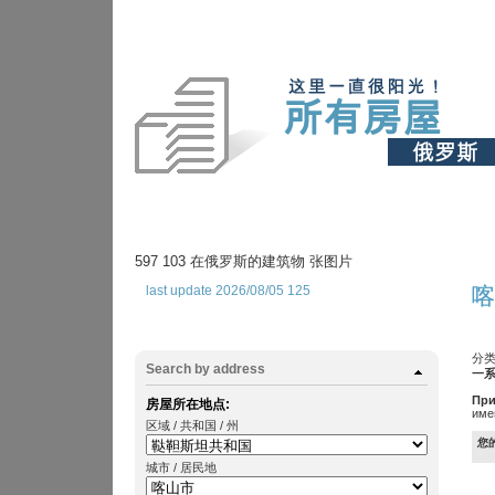
597 103 在俄罗斯的建筑物 张图片
last update 2026/08/05 125
喀
分类
Search by address
一系
При
房屋所在地点:
име
区域 / 共和国 / 州
您
城市 / 居民地