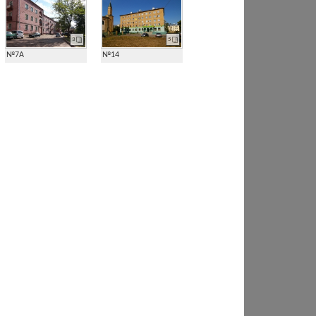
3
5
№7А
№14