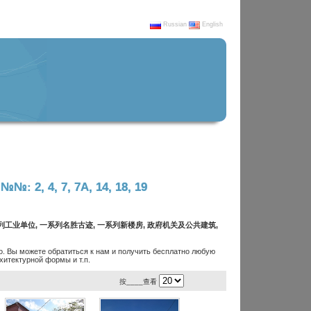
Russian
English
№№: 2, 4, 7, 7А, 14, 18, 19
系列工业单位, 一系列名胜古迹, 一系列新楼房, 政府机关及公共建筑,
. Вы можете обратиться к нам и получить бесплатно любую
итектурной формы и т.п.
按____查看