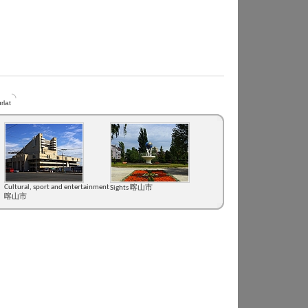
rlat
Cultural, sport and entertainment
Sights 喀山市
喀山市