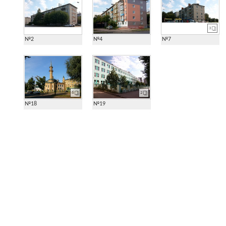
3
№2
№4
№7
6
2
№18
№19