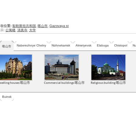
在位置:
鞑靼斯坦共和国
,
喀山市
,
Gazovaya st
示:
公寓楼
,
清真寺
,
大学
Naberezhnye Chelny
Nizhnekamsk
Almetyevsk
Elabuga
Chistopol
Nu
喀山市
welling houses 喀山市
Commercial buildings 喀山市
Religious building 喀山市
Buinsk