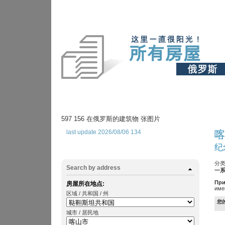
597 156 在俄罗斯的建筑物 张图片
last update 2026/08/06 134
喀
纪
分类
Search by address
一系
При
房屋所在地点:
име
区域 / 共和国 / 州
您
城市 / 居民地