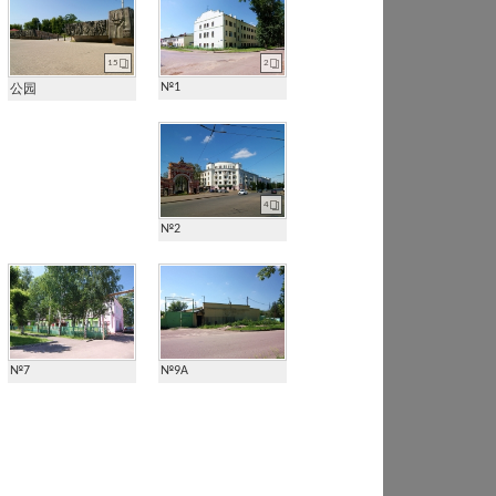
15
2
№1
公园
4
№2
№7
№9А