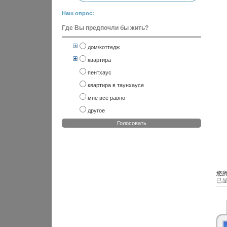
Наш опрос:
Где Вы предпочли бы жить?
дом/коттедж
квартира
пентхаус
квартира в таунхаусе
мне всё равно
другое
Голосовать
您所
已显