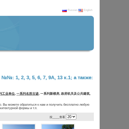
Russian
English
№№: 1, 2, 3, 5, 6, 7, 9А, 13 к.1; а также:
列工业单位
,
一系列名胜古迹
, 一系列新楼房, 政府机关及公共建筑,
. Вы можете обратиться к нам и получить бесплатно любую
итектурной формы и т.п.
按____查看