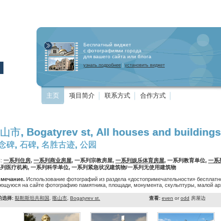
Бесплатный виджет
с фотографиями города
для вашего сайта или блога
узнать подробнее
|
установить виджет
主页
项目简介
联系方式
合作方式
山市, Bogatyrev st, All houses and buildings
念碑, 石碑, 名胜古迹, 公园
:
一系列住房
,
一系列商业房屋
, 一系列宗教房屋,
一系列娱乐体育房屋
, 一系列教育单位,
一系
列医疗机构, 一系列科学单位, 一系列紧急状况建筑物/一系列无使用建筑物
мечание.
Использование фотографий из раздела «достопримечательности» бесплатно
ющуюся на сайте фотографию памятника, площади, монумента, скульптуры, малой арх
的选择:
鞑靼斯坦共和国
,
喀山市
,
Bogatyrev st.
查看:
even
or
odd
房屋边