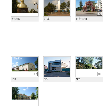
6
纪念碑
石碑
名胜古迹
2
2
№3
№5
№6