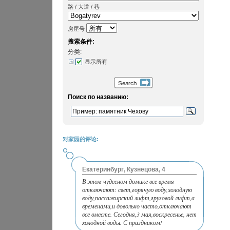
路 / 大道 / 巷
房屋号
搜索条件:
分类:
显示所有
Поиск по названию:
对家园的评论:
Екатеринбург, Кузнецова, 4
В этом чудесном домике все время
отключают: свет,горячую воду,холодную
воду,пассажирский лифт,грузовой лифт,а
временами,и довольно часто,отключают
все вместе. Сегодня,3 мая,воскресенье, нет
холодной воды. С праздником!