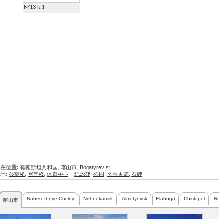
№13 к.1
在位置:
鞑靼斯坦共和国
,
喀山市
,
Bogatyrev st
示:
公寓楼
,
写字楼
,
体育中心
,
,
纪念碑
,
公园
,
名胜古迹
,
石碑
Naberezhnye Chelny
Nizhnekamsk
Almetyevsk
Elabuga
Chistopol
Nu
喀山市