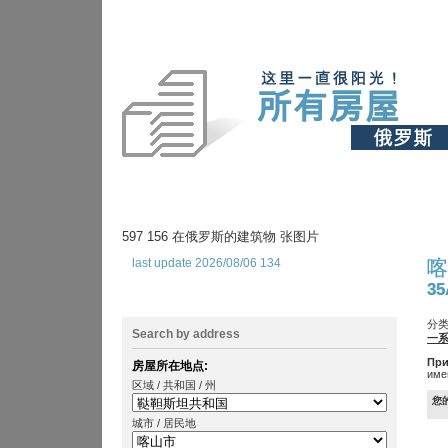
597 156 在俄罗斯的建筑物 张图片
last update 2026/08/06 134
喀
35
分类
Search by address
一
При
房屋所在地点:
име
区域 / 共和国 / 州
您
城市 / 居民地