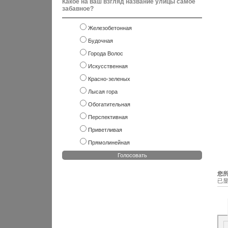
Какое на ваш взгляд название улицы самое
забавное?
Железобетонная
Будочная
Города Волос
Искусственная
Красно-зеленых
Лысая гора
Обогатительная
Перспективная
Приветливая
Прямолинейная
Голосовать
您所
已显