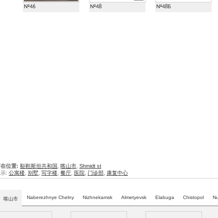
№46
№48
№48Б
在位置:
鞑靼斯坦共和国
,
喀山市
,
Shmidt st
示:
公寓楼
,
别墅
,
写字楼
,
餐厅
,
医院
,
门诊部
,
康复中心
Naberezhnye Chelny
Nizhnekamsk
Almetyevsk
Elabuga
Chistopol
Nu
喀山市