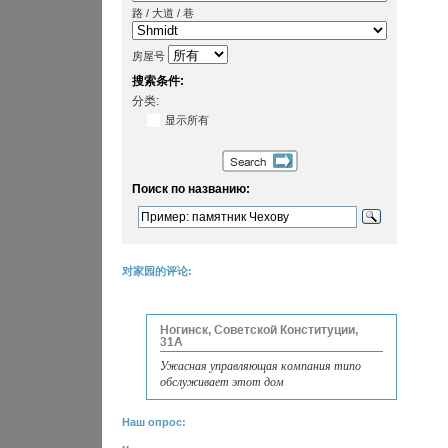
路 / 大道 / 巷
房屋号
搜索条件:
分类:
显示所有
Поиск по названию:
对家园的评论:
Ногинск, Советской Конституции,
31А
Ужасная управляющая компания типо
обслуживает этот дом
Наш опрос: