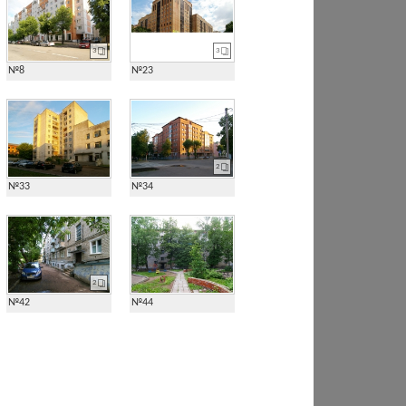
3
3
№8
№23
2
№33
№34
2
№42
№44