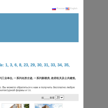
Russian
English
1, 3, 6, 8, 23, 29, 30, 31, 33, 34, 35,
系列工业单位, 一系列名胜古迹, 一系列新楼房, 政府机关及公共建筑,
. Вы можете обратиться к нам и получить бесплатно любую
итектурной формы и т.п.
按____查看