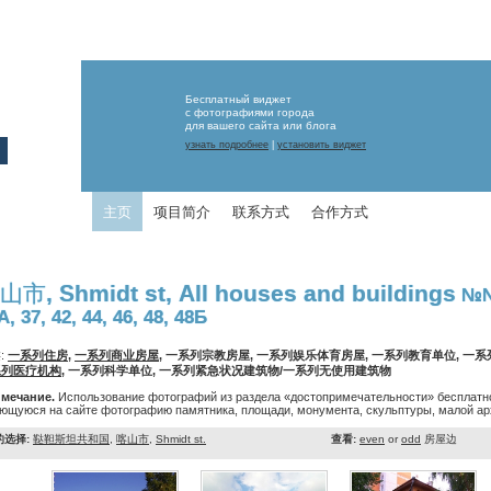
Бесплатный виджет
с фотографиями города
для вашего сайта или блога
узнать подробнее
|
установить виджет
主页
项目简介
联系方式
合作方式
山市, Shmidt st, All houses and buildings
№№: 
А, 37, 42, 44, 46, 48, 48Б
:
一系列住房
,
一系列商业房屋
, 一系列宗教房屋, 一系列娱乐体育房屋, 一系列教育单位, 一
系列医疗机构
, 一系列科学单位, 一系列紧急状况建筑物/一系列无使用建筑物
мечание.
Использование фотографий из раздела «достопримечательности» бесплатно
ющуюся на сайте фотографию памятника, площади, монумента, скульптуры, малой арх
的选择:
鞑靼斯坦共和国
,
喀山市
,
Shmidt st.
查看:
even
or
odd
房屋边