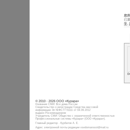
您所
已显
学
,
D
© 2010 - 2026 ООО «Курара»
Название СМИ: Все дома России
Свидетельство о регистрации Средства массовой
информации Эл №ФC77-51111 от 04.09.2012
выдано Роскомнадзором
Учредитель СМИ: Общество с ограниченной ответственностью
Профессиональные системы «Курара» (ООО «Курара»).
Главный редактор - Курбатов А. Е.
Адрес электронной почты редакции vsedomarossii@mail.ru