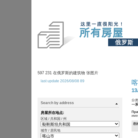
597 231 在俄罗斯的建筑物 张图片
last update 2026/08/08 89
喀
13
分类
Search by address
一系
При
房屋所在地点:
име
区域 / 共和国 / 州
您
城市 / 居民地