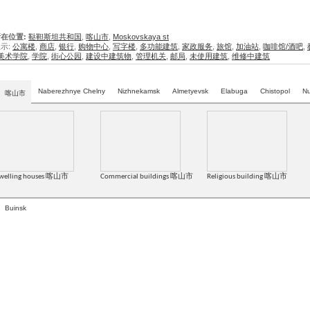
在位置:
鞑靼斯坦共和国
,
喀山市
,
Moskovskaya st
示:
公寓楼
,
商店
,
银行
,
购物中心
,
写字楼
,
多功能建筑
,
家政服务
,
旅馆
,
加油站
,
咖啡馆/酒吧
,
美术学院
,
学院
,
街心公园
,
建设中建筑物
,
管理机关
,
邮局
,
未使用建筑
,
维修中建筑
Naberezhnye Chelny
Nizhnekamsk
Almetyevsk
Elabuga
Chistopol
Nu
喀山市
welling houses 喀山市
Commercial buildings 喀山市
Religious building 喀山市
Buinsk