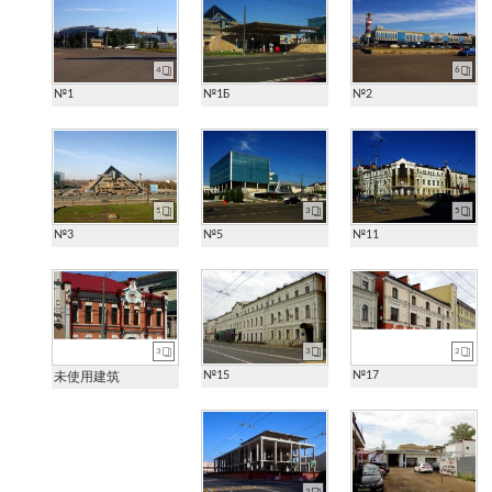
4
6
№1
№1Б
№2
5
3
5
№3
№5
№11
3
3
2
№15
№17
未使用建筑
2