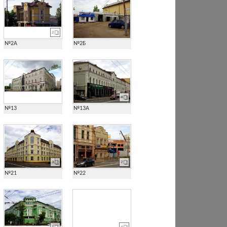
2
№2А
№2Б
4
№13
№13А
3
2
№21
№22
8
4