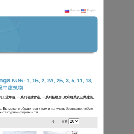
Russian
English
ings
№№: 1, 1Б, 2, 2А, 2Б, 3, 5, 11, 13,
筑, 建设中建筑物
系列工业单位,
一系列名胜古迹
,
一系列新楼房
,
政府机关及公共建筑
,
. Вы можете обратиться к нам и получить бесплатно любую
итектурной формы и т.п.
按____查看