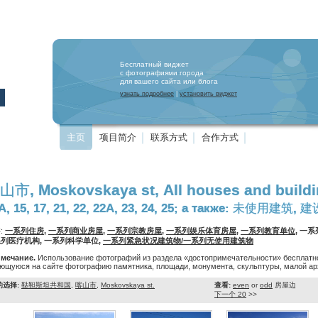
Бесплатный виджет
с фотографиями города
для вашего сайта или блога
узнать подробнее
|
установить виджет
主页
项目简介
联系方式
合作方式
山市, Moskovskaya st, All houses and build
А, 15, 17, 21, 22, 22А, 23, 24, 25; а также: 未使用建
:
一系列住房
,
一系列商业房屋
,
一系列宗教房屋
,
一系列娱乐体育房屋
,
一系列教育单位
, 一
列医疗机构, 一系列科学单位,
一系列紧急状况建筑物/一系列无使用建筑物
мечание.
Использование фотографий из раздела «достопримечательности» бесплатно
ющуюся на сайте фотографию памятника, площади, монумента, скульптуры, малой арх
的选择:
鞑靼斯坦共和国
,
喀山市
,
Moskovskaya st.
查看:
even
or
odd
房屋边
下一个 20
>>