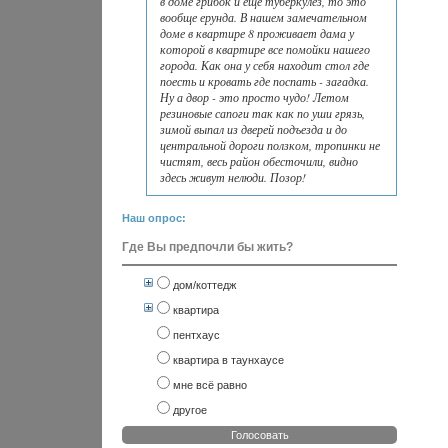
в доме грибок и еще туберкулез, то это
вообще ерунда. В нашем замечательном
доме в квартире 8 проживает дама у
которой в квартире все помойки нашего
города. Как она у себя находит стол где
поесть и кровать где поспать - загадка.
Ну а двор - это просто чудо! Летом
резиновые сапоги так как по уши грязь,
зимой выпал из дверей подъезда и до
центральной дороги ползком, тропинки не
чистят, весь район обесточили, видно
здесь живут нелюди. Позор!
Наш опрос:
Где Вы предпочли бы жить?
дом/коттедж
квартира
пентхаус
квартира в таунхаусе
мне всё равно
другое
Голосовать