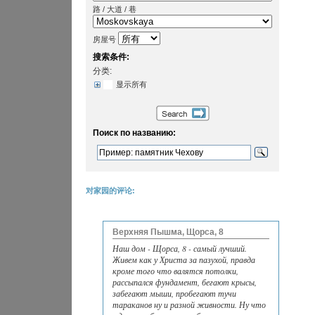
路 / 大道 / 巷
房屋号
搜索条件:
分类:
显示所有
Поиск по названию:
对家园的评论:
Верхняя Пышма, Щорса, 8
Наш дом - Щорса, 8 - самый лучший.
Живем как у Христа за пазухой, правда
кроме того что валятся потолки,
рассыпался фундамент, бегают крысы,
забегают мыши, пробегают тучи
тараканов ну и разной живности. Ну что