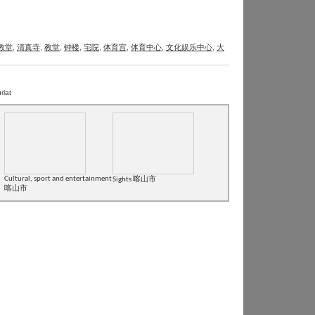
教堂
,
清真寺
,
教堂
,
钟楼
,
宅院
,
体育宫
,
体育中心
,
文化娱乐中心
,
大
rlat
Cultural, sport and entertainment
Sights 喀山市
喀山市