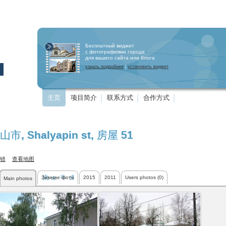
Бесплатный виджет
с фотографиями города
для вашего сайта или блога
узнать подробнее
|
установить виджет
主页
项目简介
联系方式
合作方式
山市
,
Shalyapin st
, 房屋 51
错
查看地图
Зимние фото
2015
2011
Users photos (0)
Main photos