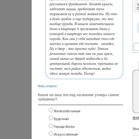
рассыпался фундамент, бегают крысы,
Y
забегают мыши, пробегают тучи
O
тараканов ну и разной живности. Ну что
в доме грибок и еще туберкулез, то это
вообще ерунда. В нашем замечательном
доме в квартире 8 проживает дама у
которой в квартире все помойки нашего
города. Как она у себя находит стол где
поесть и кровать где поспать - загадка.
Ну а двор - это просто чудо! Летом
резиновые сапоги так как по уши грязь,
зимой выпал из дверей подъезда и до
центральной дороги ползком, тропинки не
чистят, весь район обесточили, видно
здесь живут нелюди. Позор!
Наш опрос:
Какое на ваш взгляд название улицы самое
забавное?
Железобетонная
您所
Будочная
Города Волос
Shar
Искусственная