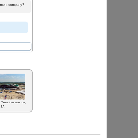
agement company?
amashev avenue,
15А