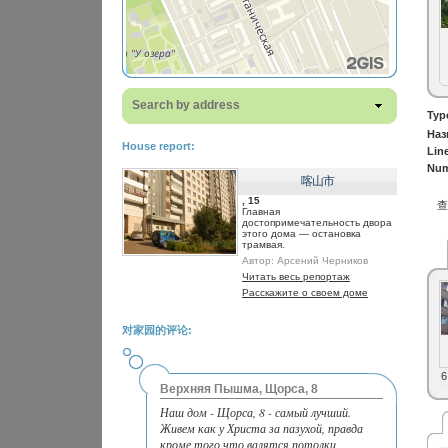
Search by address
Typ
Наз
House report:
Lin
Num
喀山市
, 15
Главная
достопримечательность двора
этого дома — остановка
трамвая.
Автор:
Арсений Черников
Читать весь репортаж
Расскажите о своем доме
对家园的评论:
6
Верхняя Пышма, Щорса, 8
Наш дом - Щорса, 8 - самый лучший.
Живем как у Христа за пазухой, правда
кроме того что валятся потолки,