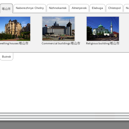
Naberezhnye Chelny
Nizhnekamsk
Almetyevsk
Elabuga
Chistopol
Nu
喀山市
welling houses 喀山市
Commercial buildings 喀山市
Religious building 喀山市
Buinsk