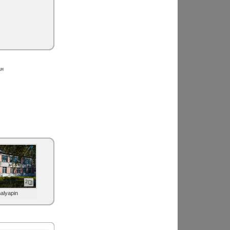
ан
2
halyapin