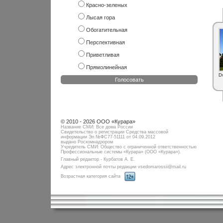
Красно-зеленых
Лысая гора
Обогатительная
Перспективная
Приветливая
Прямолинейная
D
Голосовать
© 2010 - 2026 ООО «Курара»
Название СМИ: Все дома России
Свидетельство о регистрации Средства массовой
информации Эл №ФC77-51111 от 04.09.2012
выдано Роскомнадзором
Учредитель СМИ: Общество с ограниченной ответственностью
Профессиональные системы «Курара» (ООО «Курара»).
Главный редактор - Курбатов А. Е.
Адрес электронной почты редакции vsedomarossii@mail.ru
Возрастная категория сайта