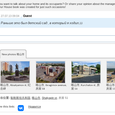
ou want to talk about your home and its occupants? Or share your opinion about the man
ur House book was created for just such occasions!
Guest
27.07.13 09:04
Раньше это был детский сад , в который я ходил.)))
New photos 喀山市
喀山市, Absalyamov st, 纪
喀山市, Ibragimov avenue,
喀山市, Kurchatov st, 房
喀山市, Y
念碑
房屋 58
屋 16
房屋 1
在位置:
鞑靼斯坦共和国
,
喀山市
,
Shalyapin st
, 房屋 51
e this link:
Нравится