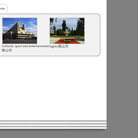
rlat
Cultural, sport and entertainment
Sights 喀山市
喀山市