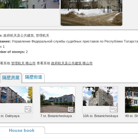
e:
政府机关及公共建筑, 管理机关
вание:
Управление Федеральной службы судебных приставов по Республике Татарст
e:
1
ber of storeys:
2
查看其他
管理机关 喀山市
查看其他
政府机关及公共建筑 喀山市
隔壁街道
隔壁房屋
6
4
10
 st. Dalnyaya
7 st. Botanicheskaya
10А st. Botanicheskaya
49 st. S
House book