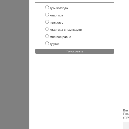
дом/коттедж
квартира
пентхаус
квартира в таунхаусе
мне всё равно
другое
Голосовать
Вы 
Пок
упр