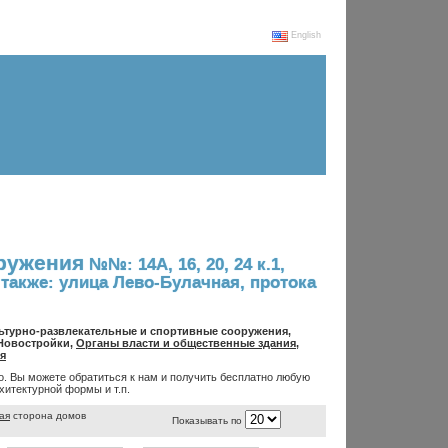
English
оружения
№№: 14А, 16, 20, 24 к.1,
46; а также: улица Лево-Булачная, протока
льтурно-развлекательные и спортивные сооружения,
 Новостройки,
Органы власти и общественные здания
,
я
. Вы можете обратиться к нам и получить бесплатно любую
итектурной формы и т.п.
ая
сторона домов
Показывать по