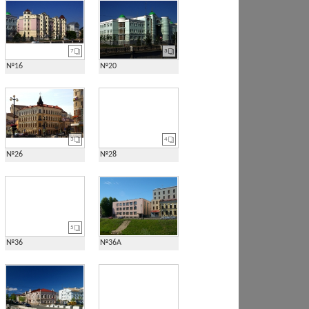
7
3
№16
№20
3
4
№26
№28
5
№36
№36А