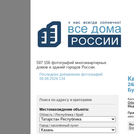
597 156 фотографий многоквартирных
домов и зданий городов России.
Последнее добавление фотографий
К
06.08.2026 134
24
Бу
Кат
Поиск по адресу и критериям
Обр
Мед
Местонахождение объекта:
При
Область / Республика / Край
име
Вы
Город / населённый пункт
Бу