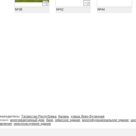
2
2
№38
№42
№44
находитесь:
Татарстан Республика
,
Казань
,
улица Лево-Булачная
азано:
многоквартирный дом
,
банк
,
офисное здание
,
многофункциональное здание
,
шк
авления
,
неиспользуемое здание