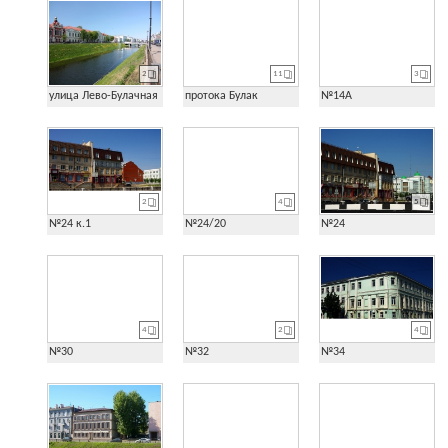
2
11
3
улица Лево-Булачная
протока Булак
№14А
2
4
5
№24 к.1
№24/20
№24
4
2
4
№30
№32
№34