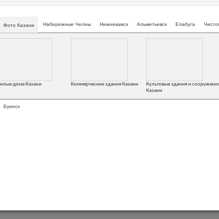
Набережные Челны
Нижнекамск
Альметьевск
Елабуга
Чисто
Фото Казани
илые дома Казани
Коммерческие здания Казани
Культовые здания и сооружени
Казани
Буинск