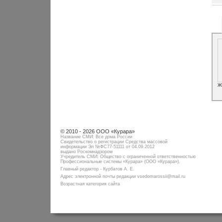
Ж
© 2010 - 2026 ООО «Курара»
Название СМИ: Все дома России
Свидетельство о регистрации Средства массовой
информации Эл №ФC77-51111 от 04.09.2012
выдано Роскомнадзором
Учредитель СМИ: Общество с ограниченной ответственностью
Профессиональные системы «Курара» (ООО «Курара»).
Главный редактор - Курбатов А. Е.
Адрес электронной почты редакции vsedomarossii@mail.ru
Возрастная категория сайта