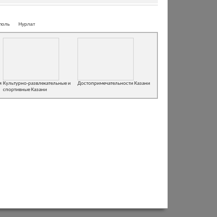
поль
Нурлат
я
Культурно-развлекательные и
Достопримечательности Казани
спортивные Казани