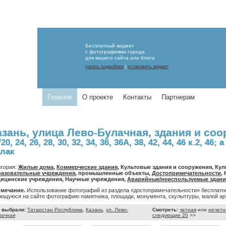
Бесплатный виджет
с фотографиями города
для вашего сайта или блога
узнать подробнее
|
установить виджет
Главное
О проекте
Контакты
Партнерам
азань, улица Лево-Булачная, здания и со
/20, 24, 26, 28, 30, 32, 34, 36, 36А, 38, 42, 44, 46 к.2, 
лак
егория:
Жилые дома
,
Коммерческие здания
, Культовые здания и сооружения, Ку
азовательные учреждения
, промышленные объекты,
Достопримечательности
,
ицинские учреждения, Научные учреждения,
Аварийные/неиспользуемые здани
мечание.
Использование фотографий из раздела «достопримечательности» бесплатно
ющуюся на сайте фотографию памятника, площади, монумента, скульптуры, малой арх
 выбрали:
Татарстан Республика
,
Казань
,
ул. Лево-
Смотреть:
четная
или
нечетн
лачная
следующие 20
>>